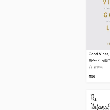
Good Vibes,
由
Vex King
创
有声书
借阅