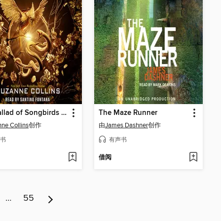
The Ballad of Songbirds and Snakes
The Maze Runner
ne Collins
创作
由
James Dashner
创作
书
有声书
借阅
…
55