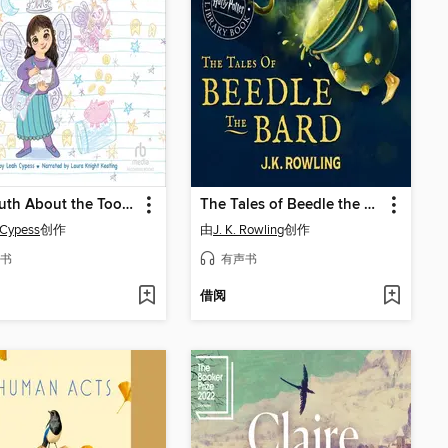
The Truth About the Tooth Fairy
The Tales of Beedle the Bard
 Cypess
创作
由
J. K. Rowling
创作
书
有声书
借阅