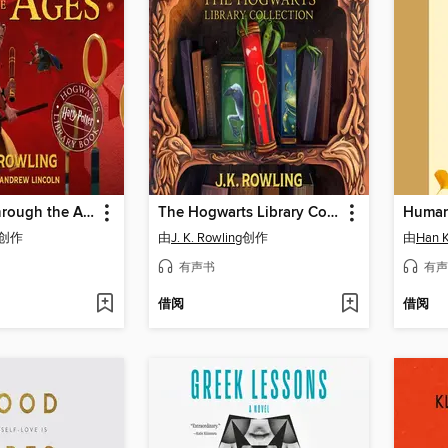
Quidditch Through the Ages
The Hogwarts Library Collection
Human
创作
由
J. K. Rowling
创作
由
Han 
有声书
有声
借阅
借阅