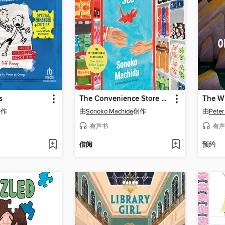
s
The Convenience Store by the Sea
创作
由
Sonoko Machida
创作
由
Peter
有声书
有声
借阅
预约