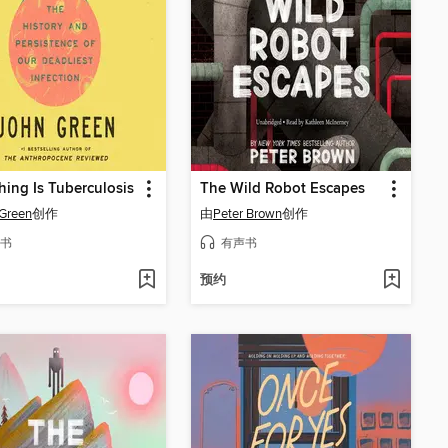
hing Is Tuberculosis
The Wild Robot Escapes
Green
创作
由
Peter Brown
创作
书
有声书
预约