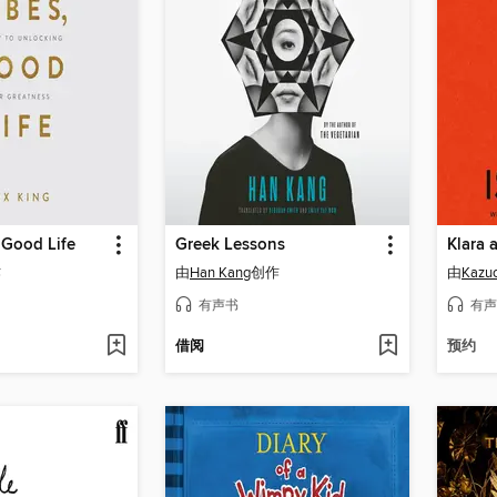
 Good Life
Greek Lessons
Klara 
作
由
Han Kang
创作
由
Kazuo
有声书
有声
借阅
预约