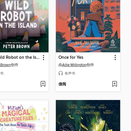
The Wild Robot on the Island
Once for Yes
 Brown
创作
由
Allie Millington
创作
书
有声书
借阅