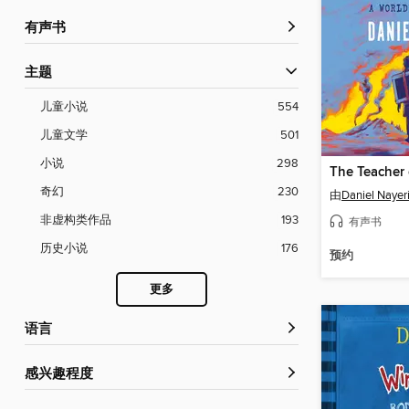
有声书
主题
儿童小说
554
儿童文学
501
小说
298
奇幻
230
由
Daniel Nayer
非虚构类作品
193
有声书
历史小说
176
预约
更多
语言
感兴趣程度