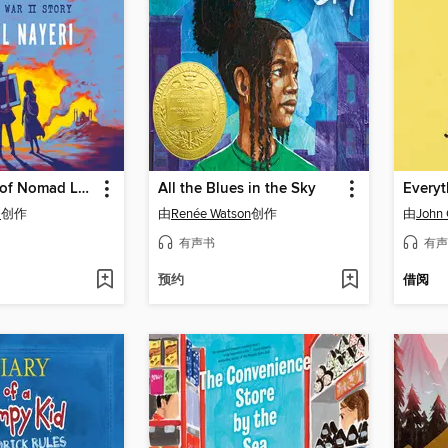
The Teacher of Nomad Land
All the Blues in the Sky
Everyt
i
创作
由
Renée Watson
创作
由
John 
有声书
有声
预约
借阅